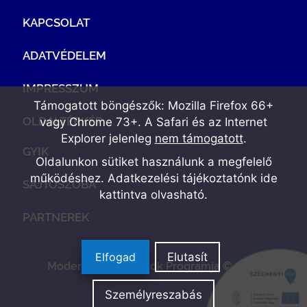
KAPCSOLAT
ADATVÉDELEM
IMPRESSZUM
Támogatott böngészők: Mozilla Firefox 66+
OLDALTÉRKÉP
vagy Chrome 73+. A Safari és az Internet
Explorer jelenleg
nem támogatott
.
GYIK
Oldalunkon sütiket használunk a megfelelő
működéshez. Adatkezelési tájékoztatónk
ide
SAJTÓSZOBA
kattintva olvasható
.
PARTNEREK
Elfogad
Elutasít
Modern Vállalkozások Programja © 2022
Személyreszabás