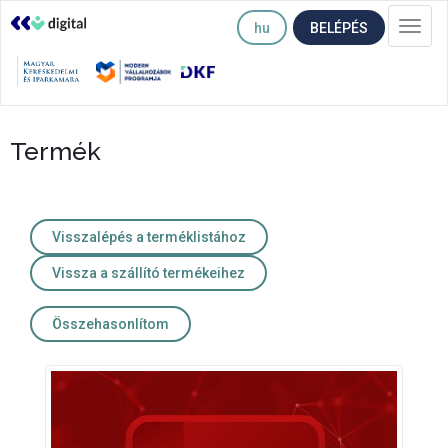
hu
BELÉPÉS
Togg
navi
Termék
Visszalépés a terméklistához
Vissza a szállító termékeihez
Összehasonlítom