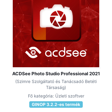
ACDSee Photo Studio Professional 2021
(Szimre Szolgáltató és Tanácsadó Betéti
Társaság)
Fő kategória: Üzleti szoftver
GINOP 3.2.2-es termék