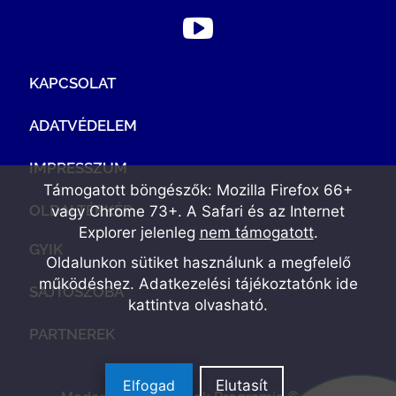
KAPCSOLAT
ADATVÉDELEM
IMPRESSZUM
Támogatott böngészők: Mozilla Firefox 66+
OLDALTÉRKÉP
vagy Chrome 73+. A Safari és az Internet
Explorer jelenleg
nem támogatott
.
GYIK
Oldalunkon sütiket használunk a megfelelő
működéshez. Adatkezelési tájékoztatónk
ide
SAJTÓSZOBA
kattintva olvasható
.
PARTNEREK
Elfogad
Elutasít