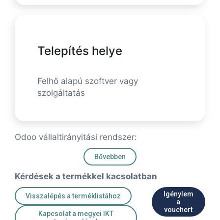
Telepítés helye
Felhő alapú szoftver vagy
szolgáltatás
Odoo vállaltirányitási rendszer:
Bővebben
Kérdések a termékkel kacsolatban
Igénylem
Visszalépés a terméklistához
a
vouchert
Kapcsolat a megyei IKT