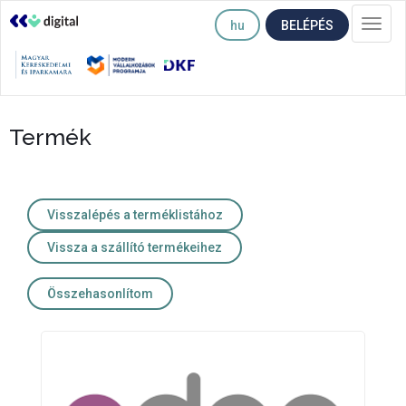
hu
BELÉPÉS
Togg
navi
Termék
Visszalépés a terméklistához
Vissza a szállító termékeihez
Összehasonlítom