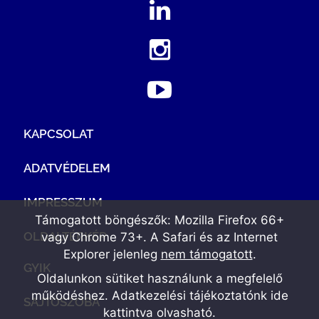
KAPCSOLAT
ADATVÉDELEM
IMPRESSZUM
Támogatott böngészők: Mozilla Firefox 66+
OLDALTÉRKÉP
vagy Chrome 73+. A Safari és az Internet
Explorer jelenleg
nem támogatott
.
GYIK
Oldalunkon sütiket használunk a megfelelő
működéshez. Adatkezelési tájékoztatónk
ide
SAJTÓSZOBA
kattintva olvasható
.