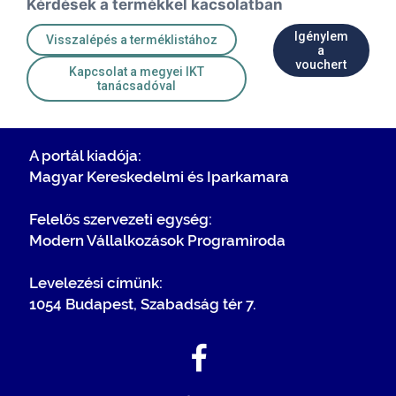
Kérdések a termékkel kacsolatban
Igénylem
Visszalépés a terméklistához
a
vouchert
Kapcsolat a megyei IKT
tanácsadóval
A portál kiadója:
Magyar Kereskedelmi és Iparkamara
Felelős szervezeti egység:
Modern Vállalkozások Programiroda
Levelezési címünk:
1054 Budapest, Szabadság tér 7.