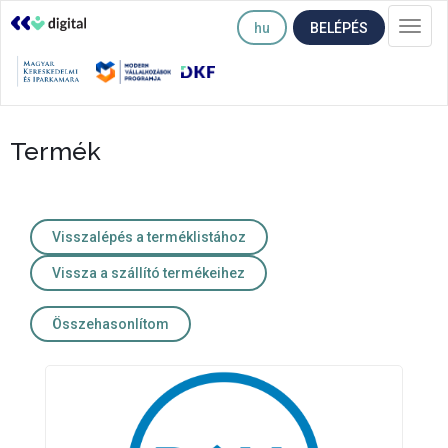
hu
BELÉPÉS
Togg
navi
Termék
Visszalépés a terméklistához
Vissza a szállító termékeihez
Összehasonlítom