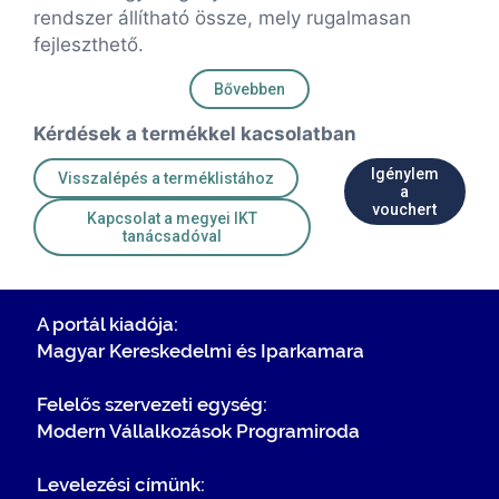
rendszer állítható össze, mely rugalmasan
fejleszthető.
Bővebben
Kérdések a termékkel kacsolatban
Igénylem
Visszalépés a terméklistához
a
vouchert
Kapcsolat a megyei IKT
tanácsadóval
A portál kiadója:
Magyar Kereskedelmi és Iparkamara
Felelős szervezeti egység:
Modern Vállalkozások Programiroda
Levelezési címünk: