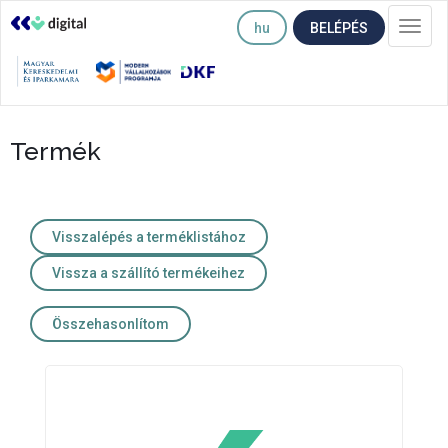
hu
BELÉPÉS
Togg
navi
Termék
Visszalépés a terméklistához
Vissza a szállító termékeihez
Összehasonlítom