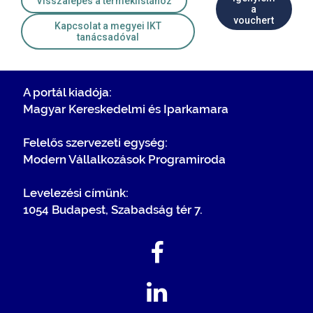
Visszalépés a terméklistához
a
vouchert
Kapcsolat a megyei IKT
tanácsadóval
A portál kiadója:
Magyar Kereskedelmi és Iparkamara
Felelős szervezeti egység:
Modern Vállalkozások Programiroda
Levelezési címünk:
1054 Budapest, Szabadság tér 7.