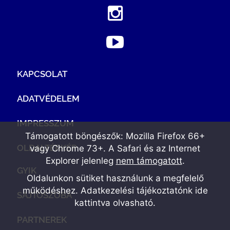
KAPCSOLAT
ADATVÉDELEM
IMPRESSZUM
Támogatott böngészők: Mozilla Firefox 66+
OLDALTÉRKÉP
vagy Chrome 73+. A Safari és az Internet
Explorer jelenleg
nem támogatott
.
GYIK
Oldalunkon sütiket használunk a megfelelő
működéshez. Adatkezelési tájékoztatónk
ide
SAJTÓSZOBA
kattintva olvasható
.
PARTNEREK