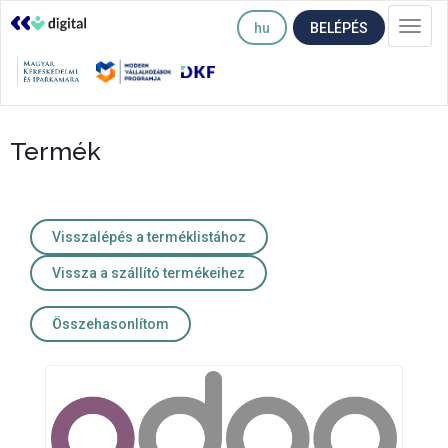
hu
BELÉPÉS
Togg
navi
Termék
Visszalépés a terméklistához
Vissza a szállító termékeihez
Összehasonlítom