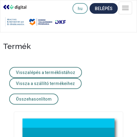
hu
BELÉPÉS
Togg
navi
Termék
Visszalépés a terméklistához
Vissza a szállító termékeihez
Összehasonlítom