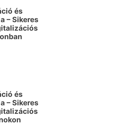
áció és
a – Sikeres
italizációs
ronban
áció és
a – Sikeres
italizációs
lnokon