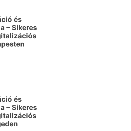
áció és
a – Sikeres
italizációs
apesten
áció és
a – Sikeres
italizációs
geden