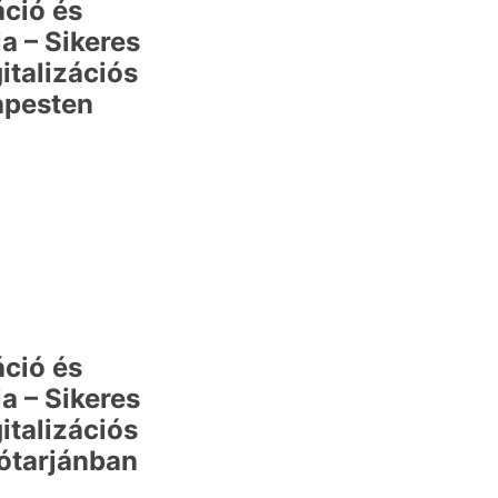
áció és
a – Sikeres
italizációs
apesten
áció és
a – Sikeres
italizációs
ótarjánban