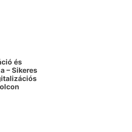
áció és
a – Sikeres
italizációs
kolcon