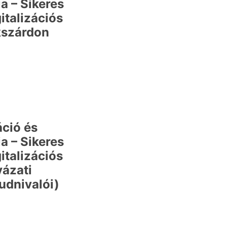
a – Sikeres
italizációs
kszárdon
áció és
a – Sikeres
italizációs
yázati
udnivalói)