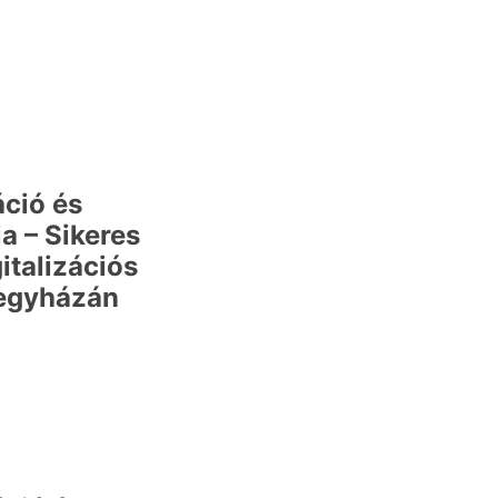
áció és
a – Sikeres
italizációs
regyházán