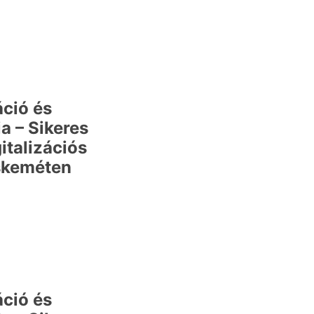
áció és
a – Sikeres
italizációs
skeméten
áció és