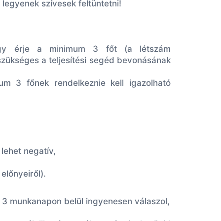
legyenek szívesek feltüntetni!
 hogy érje a minimum 3 főt (a létszám
 szükséges a teljesítési segéd bevonásának
mum 3 főnek rendelkeznie kell igazolható
 lehet negatív,
előnyeiről).
b 3 munkanapon belül ingyenesen válaszol,