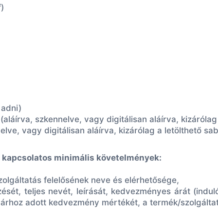
)
 adni)
t
(aláírva, szkennelve, vagy digitálisan aláírva,
kizárólag
elve, vagy digitálisan aláírva,
kizárólag a
letölthető sab
 kapcsolatos minimális követelmények:
zolgáltatás felelősének neve és elérhetősége,
sét, teljes nevét, leírását, kedvezményes árát (indul
aárhoz adott kedvezmény mértékét, a termék/szolgáltatá