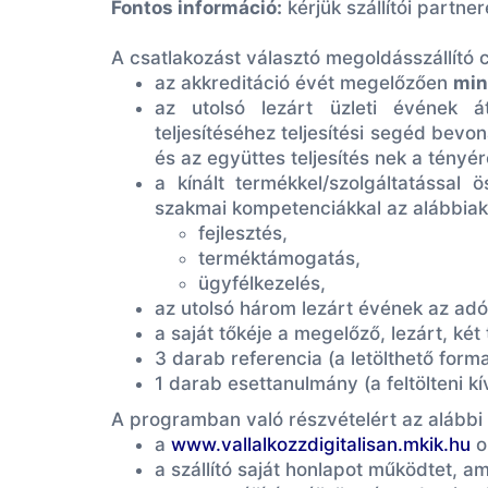
Fontos információ:
kérjük szállítói partne
A csatlakozást választó megoldásszállító
az akkreditáció évét megelőzően
min
az utolsó lezárt üzleti évének á
teljesítéséhez teljesítési segéd bev
és az együttes teljesítés nek a tényérő
a kínált termékkel/szolgáltatással
szakmai kompetenciákkal az alábbiak 
fejlesztés,
terméktámogatás,
ügyfélkezelés,
az utolsó három lezárt évének az adó
a saját tőkéje a megelőző, lezárt, két
3 darab referencia (a letölthető form
1 darab esettanulmány (a feltölteni k
A programban való részvételért az alábbi
a
www.vallalkozzdigitalisan.mkik.hu
o
a szállító saját honlapot működtet, a