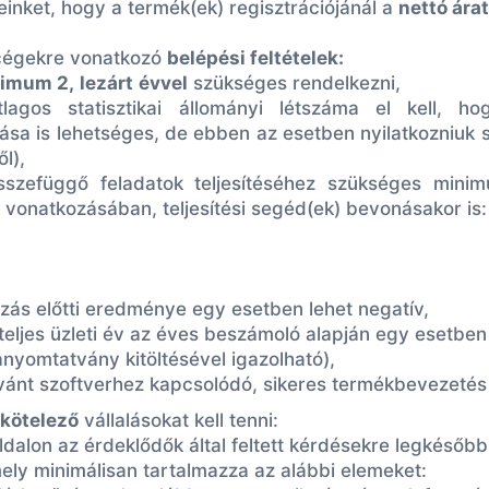
reinket, hogy a termék(ek) regisztrációjánál a
nettó árat
 cégekre vonatkozó
belépési feltételek:
imum 2,
lezárt
évvel
szükséges rendelkezni,
tlagos statisztikai állományi létszáma el kell,
onása is lehetséges, de ebben az esetben nyilatkozniuk
l),
 összefüggő feladatok teljesítéséhez szükséges mini
vonatkozásában, teljesítési segéd(ek) bevonásakor is:
zás előtti eredménye egy esetben lehet negatív,
 teljes üzleti év az éves beszámoló alapján egy esetben
anyomtatvány kitöltésével igazolható),
ívánt szoftverhez kapcsolódó, sikeres termékbevezetés 
kötelező
vállalásokat kell tenni:
ldalon az érdeklődők által feltett kérdésekre legkésőb
mely minimálisan tartalmazza az alábbi elemeket: