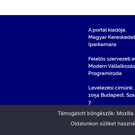
A portál kiadója:
Magyar Kereskedel
Iparkamara
Felelős szervezeti 
Modern Vállalkozá
Programiroda
Levelezési címünk:
1054 Budapest, Sza
7.
Támogatott böngészők: Mozilla F
Oldalunkon sütiket haszn