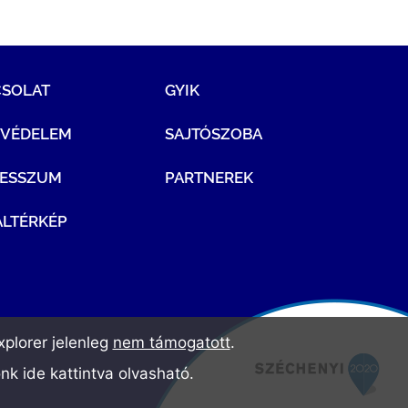
CSOLAT
GYIK
TVÉDELEM
SAJTÓSZOBA
RESSZUM
PARTNEREK
LTÉRKÉP
plorer jelenleg
nem támogatott
.
ónk
ide kattintva olvasható
.