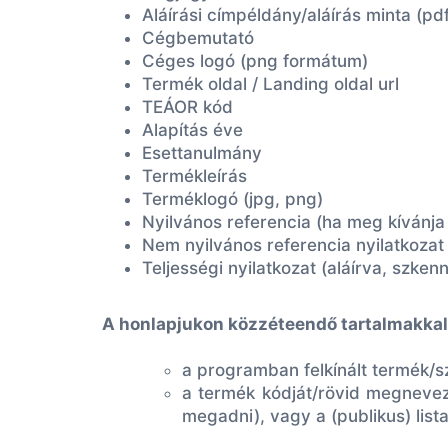
Aláírási címpéldány/aláírás minta (pdf
Cégbemutató
Céges logó (png formátum)
Termék oldal / Landing oldal url
TEÁOR kód
Alapítás éve
Esettanulmány
Termékleírás
Terméklogó (jpg, png)
Nyilvános referencia (ha meg kívánja
Nem nyilvános referencia nyilatkoza
Teljességi nyilatkozat
(aláírva, szkenn
A honlapjukon közzéteendő tartalmakkal
a programban felkínált termék/s
a termék kódját/rövid megnevezé
megadni), vagy a (publikus) list