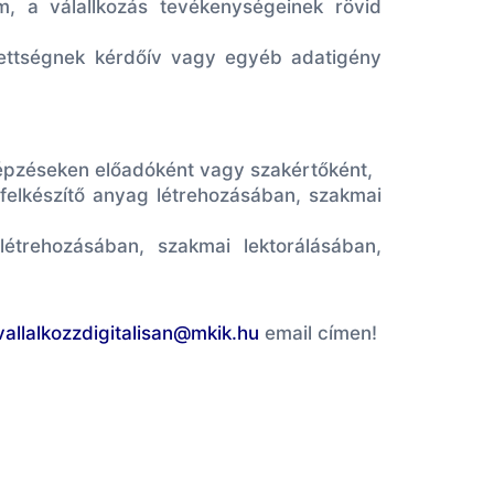
ám, a válallkozás tevékenységeinek rövid
ezettségnek kérdőív vagy egyéb adatigény
képzéseken előadóként vagy szakértőként,
felkészítő anyag létrehozásában, szakmai
étrehozásában, szakmai lektorálásában,
vallalkozzdigitalisan@mkik.hu
email címen!