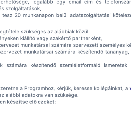
 elérhetősége, legalább egy email cím és telefonsz
és szolgáltatások,
et tesz 20 munkanapon belül adatszolgáltatási kötel
egtétele szükséges az alábbiak közül:
ényeken kiállító vagy szakértő partnerként,
tszervezet munkatársai számára szervezett személyes 
tszervezet munkatársai számára készítendő tananyag, 
k számára készítendő szemléletformáló ismeretek l
zeretne a Programhoz, kérjük, keresse kollégáinkat, a
az alábbi adatokra van szüksége.
en készítse elő ezeket: