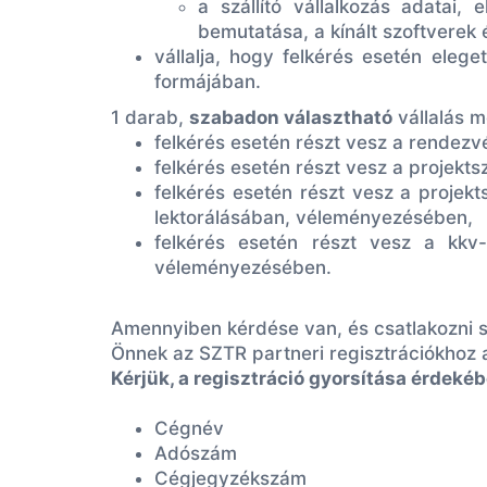
a szállító vállalkozás adatai,
bemutatása, a kínált szoftverek 
vállalja, hogy felkérés esetén eleg
formájában.
1 darab,
szabadon választható
vállalás m
felkérés esetén részt vesz a rendezv
felkérés esetén részt vesz a projek
felkérés esetén részt vesz a projek
lektorálásában, véleményezésében,
felkérés esetén részt vesz a kkv-
véleményezésében.
Amennyiben kérdése van, és csatlakozni s
Önnek az SZTR partneri regisztrációkhoz 
Kérjük, a regisztráció gyorsítása érdekéb
Cégnév
Adószám
Cégjegyzékszám