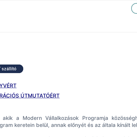
 szállító
NYVÉRT
TRÁCIÓS ÚTMUTATÓÉRT
ét, akik a Modern Vállalkozások Programja közössé
gram keretein belül, annak előnyét és az általa kínált l