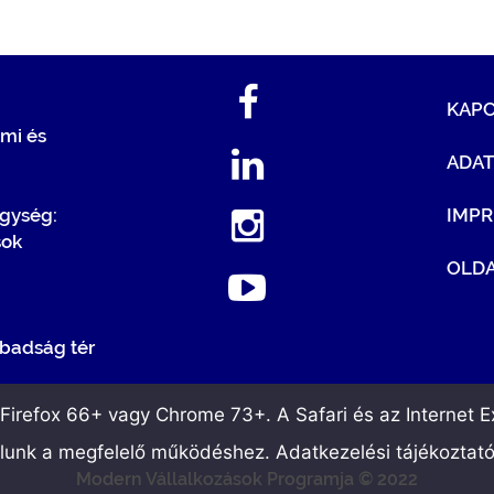
KAP
mi és
ADA
egység:
IMP
sok
OLDA
badság tér
irefox 66+ vagy Chrome 73+. A Safari és az Internet Ex
álunk a megfelelő működéshez. Adatkezelési tájékoztat
Modern Vállalkozások Programja © 2022