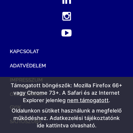
KAPCSOLAT
ADATVÉDELEM
IMPRESSZUM
Támogatott böngészők: Mozilla Firefox 66+
vagy Chrome 73+. A Safari és az Internet
OLDALTÉRKÉP
Explorer jelenleg
nem támogatott
.
GYIK
Oldalunkon sütiket használunk a megfelelő
működéshez. Adatkezelési tájékoztatónk
SAJTÓSZOBA
ide kattintva olvasható
.