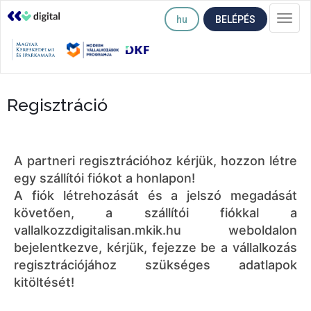
hu
BELÉPÉS
Togg
navi
Regisztráció
A partneri regisztrációhoz kérjük, hozzon létre
egy szállítói fiókot a honlapon!
A fiók létrehozását és a jelszó megadását
követően, a szállítói fiókkal a
vallalkozzdigitalisan.mkik.hu weboldalon
bejelentkezve, kérjük, fejezze be a vállalkozás
regisztrációjához szükséges adatlapok
kitöltését!