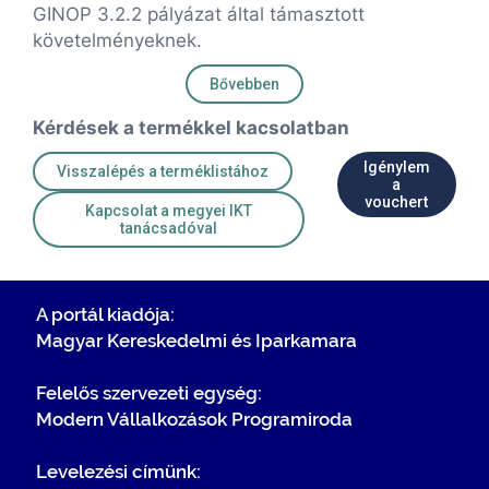
GINOP 3.2.2 pályázat által támasztott
követelményeknek.
Bővebben
Kérdések a termékkel kacsolatban
Igénylem
Visszalépés a terméklistához
a
vouchert
Kapcsolat a megyei IKT
tanácsadóval
A portál kiadója:
Magyar Kereskedelmi és Iparkamara
Felelős szervezeti egység:
Modern Vállalkozások Programiroda
Levelezési címünk: