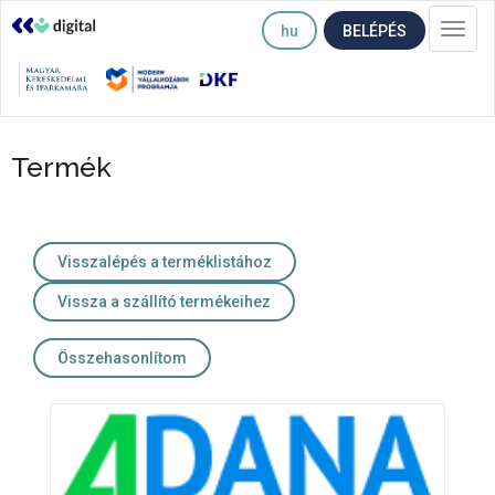
hu
BELÉPÉS
Togg
navi
Termék
Visszalépés a terméklistához
Vissza a szállító termékeihez
Összehasonlítom