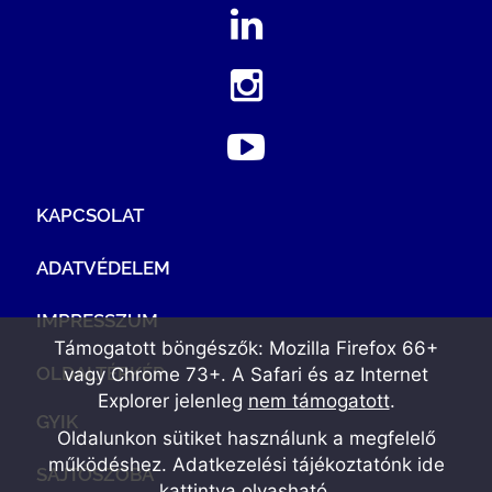
KAPCSOLAT
ADATVÉDELEM
IMPRESSZUM
Támogatott böngészők: Mozilla Firefox 66+
OLDALTÉRKÉP
vagy Chrome 73+. A Safari és az Internet
Explorer jelenleg
nem támogatott
.
GYIK
Oldalunkon sütiket használunk a megfelelő
működéshez. Adatkezelési tájékoztatónk
ide
SAJTÓSZOBA
kattintva olvasható
.