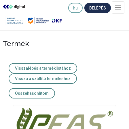
hu
BELÉPÉS
Togg
navi
Termék
Visszalépés a terméklistához
Vissza a szállító termékeihez
Összehasonlítom