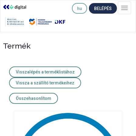
hu
BELÉPÉS
Togg
navi
Termék
Visszalépés a terméklistához
Vissza a szállító termékeihez
Összehasonlítom