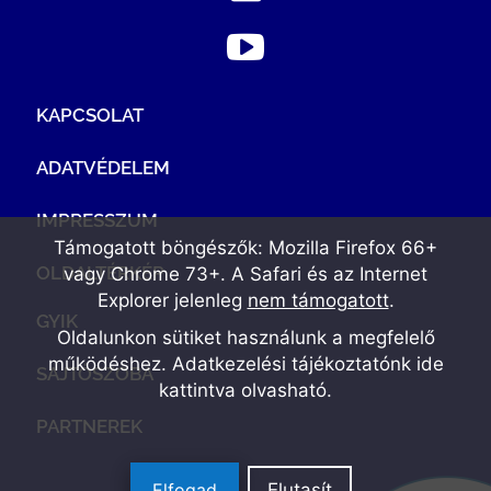
KAPCSOLAT
ADATVÉDELEM
IMPRESSZUM
Támogatott böngészők: Mozilla Firefox 66+
OLDALTÉRKÉP
vagy Chrome 73+. A Safari és az Internet
Explorer jelenleg
nem támogatott
.
GYIK
Oldalunkon sütiket használunk a megfelelő
működéshez. Adatkezelési tájékoztatónk
ide
SAJTÓSZOBA
kattintva olvasható
.
PARTNEREK
Elfogad
Elutasít