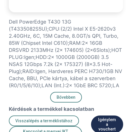
Dell PowerEdge T430 13G
(T4335082S5U);CPU:(2/2) Intel X E5-2620v3
2.40GHz, 6C, 15M Cache, 8.0GT/s QPI, Turbo,
85W (Chipset Intel C610);RAM:2x 16GB
DRSVRD 2133MHz (2x 174605) (2x6Slots);HOT
PLUG:Igen;HDD:2x 1000GB (2000GB) 3.5
NSAS 12Gbps 7.2k (2x 175327) (8x3.5 Hot-
Plug);RAID:Igen, Hardveres PERC H730/1GB NV
Cache, BBU, PCIe kártya, kábel a szerverben
(R0/1/5/6/10);LAN (Int.):2x 1GbE BRC 5720;LA
Bővebben
Kérdések a termékkel kacsolatban
Igénylem
Visszalépés a terméklistához
a
vouchert
Kapcsolat a megyei IKT