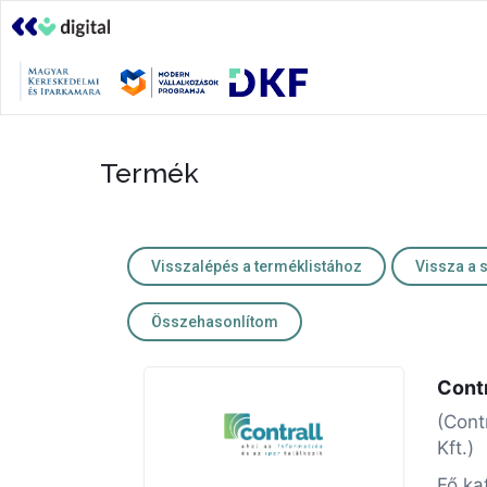
Termék
Visszalépés a terméklistához
Vissza a 
Összehasonlítom
Cont
(Contr
Kft.)
Fő ka