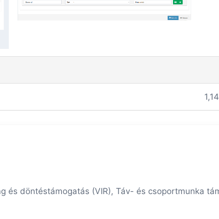
1,1
ng és döntéstámogatás (VIR), Táv- és csoportmunka t