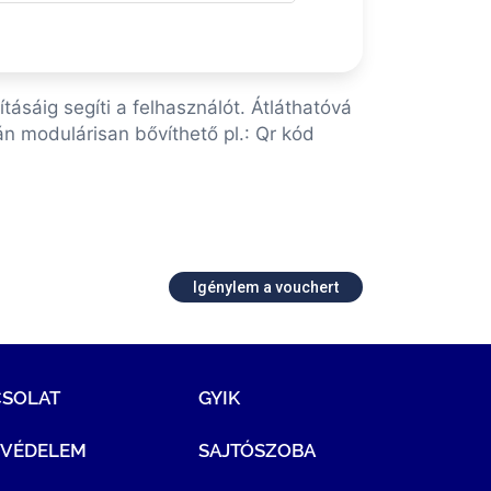
ításáig segíti a felhasználót. Átláthatóvá
án modulárisan bővíthető pl.: Qr kód
Igénylem a vouchert
CSOLAT
GYIK
TVÉDELEM
SAJTÓSZOBA