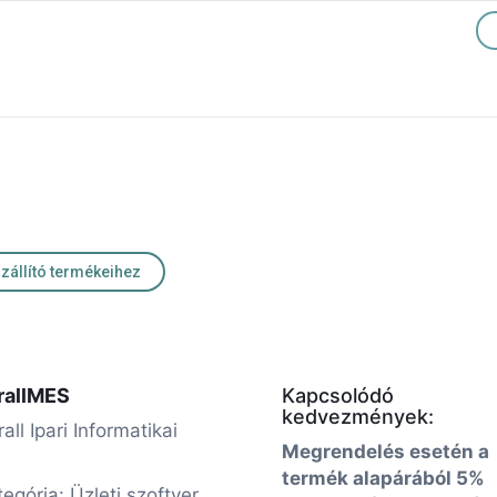
szállító termékeihez
rallMES
Kapcsolódó
kedvezmények:
all Ipari Informatikai
Megrendelés esetén a
termék alapárából 5%
tegória: Üzleti szoftver