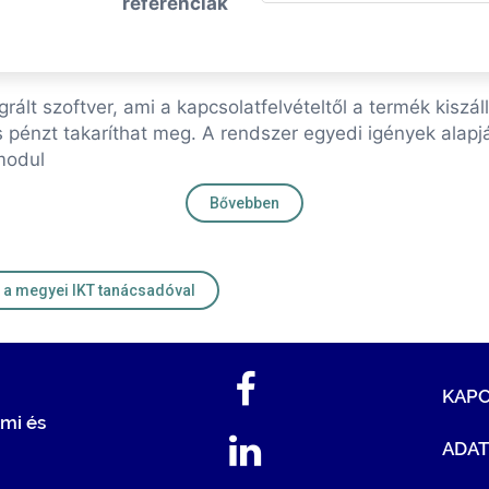
referenciák
ált szoftver, ami a kapcsolatfelvételtől a termék kiszáll
és pénzt takaríthat meg. A rendszer egyedi igények alapj
 modul
Bővebben
Kapcsolat a megyei IKT tanácsadóval
KAP
mi és
ADA