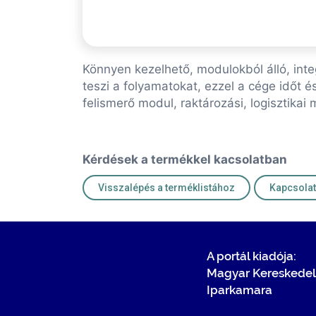
Könnyen kezelhető, modulokból álló, integr
teszi a folyamatokat, ezzel a cége időt 
felismerő modul, raktározási, logisztikai
Kérdések a termékkel kacsolatban
Visszalépés a terméklistához
A portál kiadója:
Magyar Kereskedel
Iparkamara