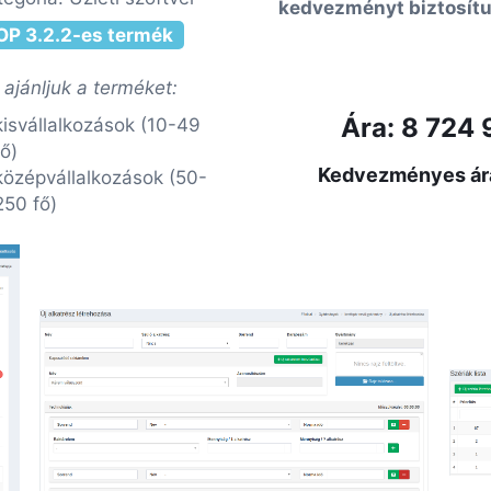
kedvezményt biztosítu
OP 3.2.2-es termék
 ajánljuk a terméket:
Ára: 8 724 
kisvállalkozások (10-49
fő)
Kedvezményes ára:
középvállalkozások (50-
250 fő)