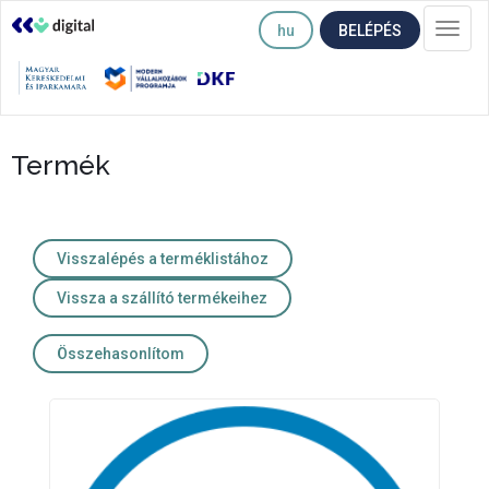
hu
BELÉPÉS
Togg
navi
Termék
Visszalépés a terméklistához
Vissza a szállító termékeihez
Összehasonlítom