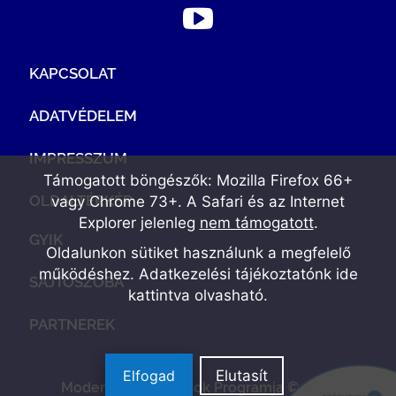
KAPCSOLAT
ADATVÉDELEM
IMPRESSZUM
Támogatott böngészők: Mozilla Firefox 66+
OLDALTÉRKÉP
vagy Chrome 73+. A Safari és az Internet
Explorer jelenleg
nem támogatott
.
GYIK
Oldalunkon sütiket használunk a megfelelő
működéshez. Adatkezelési tájékoztatónk
ide
SAJTÓSZOBA
kattintva olvasható
.
PARTNEREK
Elfogad
Elutasít
Modern Vállalkozások Programja © 2022