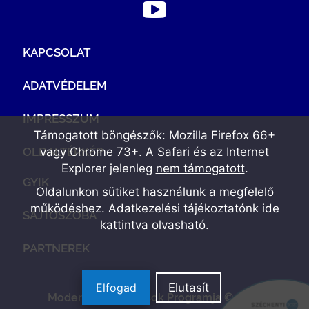
KAPCSOLAT
ADATVÉDELEM
IMPRESSZUM
Támogatott böngészők: Mozilla Firefox 66+
OLDALTÉRKÉP
vagy Chrome 73+. A Safari és az Internet
Explorer jelenleg
nem támogatott
.
GYIK
Oldalunkon sütiket használunk a megfelelő
működéshez. Adatkezelési tájékoztatónk
ide
SAJTÓSZOBA
kattintva olvasható
.
PARTNEREK
Elfogad
Elutasít
Modern Vállalkozások Programja © 2022