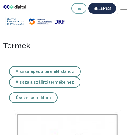
hu
BELÉPÉS
Togg
navi
Termék
Visszalépés a terméklistához
Vissza a szállító termékeihez
Összehasonlítom