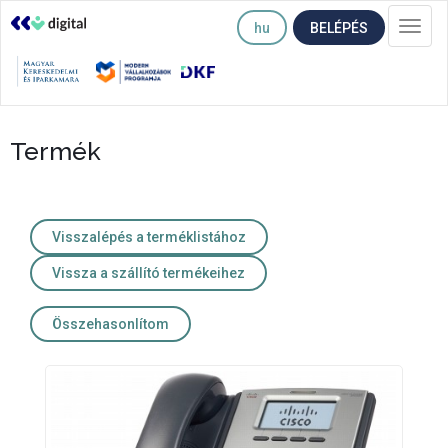
hu
BELÉPÉS
Togg
navi
Termék
Visszalépés a terméklistához
Vissza a szállító termékeihez
Összehasonlítom