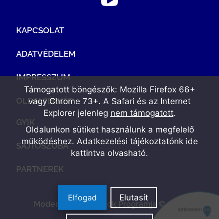
KAPCSOLAT
ADATVÉDELEM
IMPRESSZUM
Támogatott böngészők: Mozilla Firefox 66+
OLDALTÉRKÉP
vagy Chrome 73+. A Safari és az Internet
Explorer jelenleg
nem támogatott
.
GYIK
Oldalunkon sütiket használunk a megfelelő
működéshez. Adatkezelési tájékoztatónk
ide
SAJTÓSZOBA
kattintva olvasható
.
PARTNEREK
Elfogad
Elutasít
Modern Vállalkozások Programja © 2022