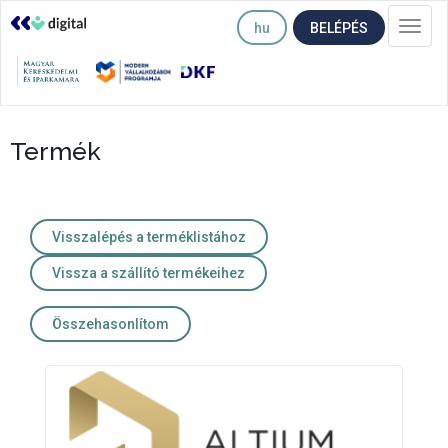
hu
BELÉPÉS
Togg
navi
Termék
Visszalépés a terméklistához
Vissza a szállító termékeihez
Összehasonlítom