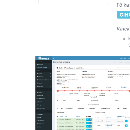
Fő ka
GIN
Kinek