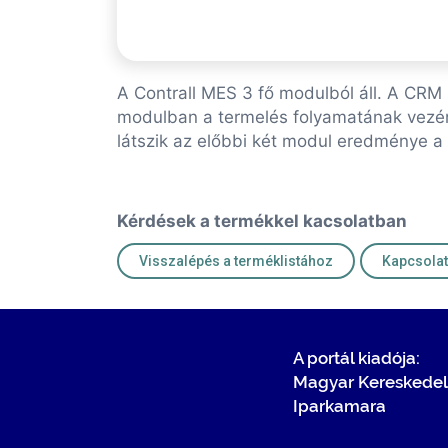
A Contrall MES 3 fő modulból áll. A CRM 
modulban a termelés folyamatának vezényl
látszik az előbbi két modul eredménye a v
Kérdések a termékkel kacsolatban
Visszalépés a terméklistához
A portál kiadója:
Magyar Kereskedel
Iparkamara