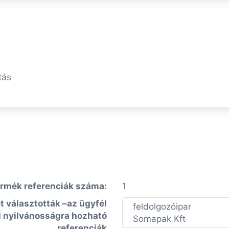
tás
rmék referenciák száma:
1
t választották –az ügyfél
feldolgozóipar
 nyilvánosságra hozható
Somapak Kft
referenciák