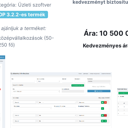
kedvezményt biztosítu
tegória: Üzleti szoftver
OP 3.2.2-es termék
 ajánljuk a terméket:
Ára: 10 500 0
középvállalkozások (50-
250 fő)
Kedvezményes ára: