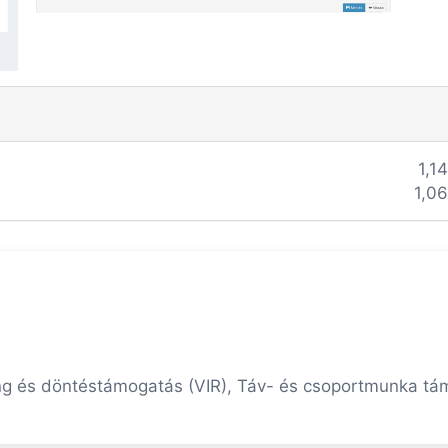
1,1
1,0
ng és döntéstámogatás (VIR), Táv- és csoportmunka t