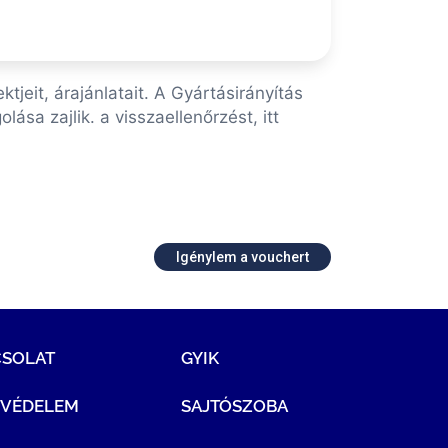
jeit, árajánlatait. A Gyártásirányítás
sa zajlik. a visszaellenőrzést, itt
Igénylem a vouchert
CSOLAT
GYIK
TVÉDELEM
SAJTÓSZOBA