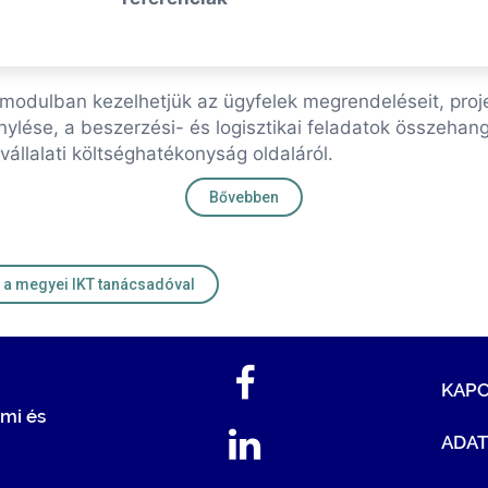
modulban kezelhetjük az ügyfelek megrendeléseit, projekt
ése, a beszerzési- és logisztikai feladatok összehangolá
állalati költséghatékonyság oldaláról.
Bővebben
Kapcsolat a megyei IKT tanácsadóval
KAP
mi és
ADA