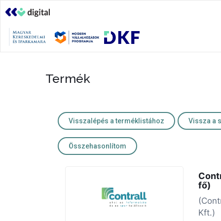
Termék
Visszalépés a terméklistához
Vissza a 
Összehasonlítom
Cont
fő)
(Contr
Kft.)