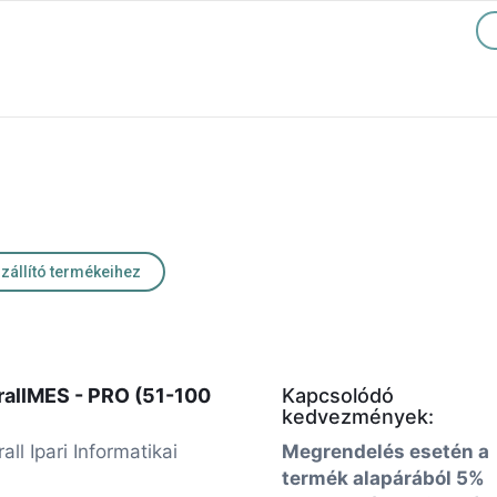
szállító termékeihez
rallMES - PRO (51-100
Kapcsolódó
kedvezmények:
all Ipari Informatikai
Megrendelés esetén a
termék alapárából 5%