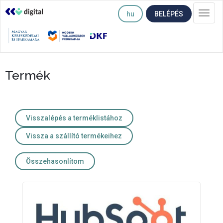
hu
BELÉPÉS
Togg
navi
Termék
Visszalépés a terméklistához
Vissza a szállító termékeihez
Összehasonlítom