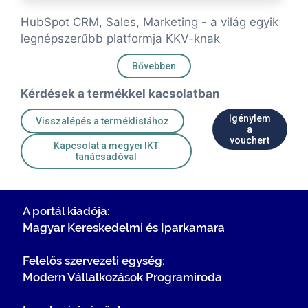
HubSpot CRM, Sales, Marketing - a világ egyik
legnépszerűbb platformja KKV-knak
Bővebben
Kérdések a termékkel kacsolatban
Igénylem
Visszalépés a terméklistához
a
vouchert
Kapcsolat a megyei IKT
tanácsadóval
A portál kiadója:
Magyar Kereskedelmi és Iparkamara
Felelős szervezeti egység:
Modern Vállalkozások Programiroda