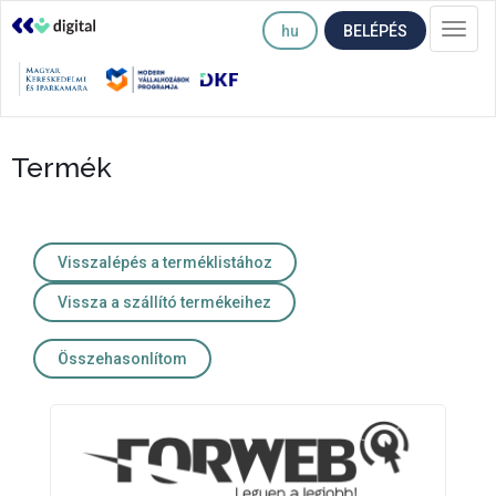
hu
BELÉPÉS
Togg
navi
Termék
Visszalépés a terméklistához
Vissza a szállító termékeihez
Összehasonlítom