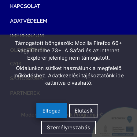
KAPCSOLAT
ADATVÉDELEM
IMPRESSZUM
Támogatott böngészők: Mozilla Firefox 66+
OLDALTÉRKÉP
vagy Chrome 73+. A Safari és az Internet
Explorer jelenleg
nem támogatott
.
GYIK
Oldalunkon sütiket használunk a megfelelő
működéshez. Adatkezelési tájékoztatónk
ide
SAJTÓSZOBA
kattintva olvasható
.
PARTNEREK
Elfogad
Elutasít
Modern Vállalkozások Programja © 2022
Személyreszabás