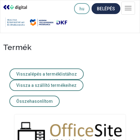
hu
BELÉPÉS
Togg
navi
Termék
Visszalépés a terméklistához
Vissza a szállító termékeihez
Összehasonlítom