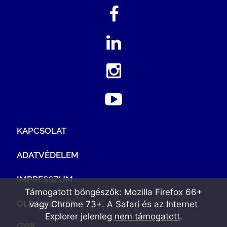
KAPCSOLAT
ADATVÉDELEM
IMPRESSZUM
Támogatott böngészők: Mozilla Firefox 66+
OLDALTÉRKÉP
vagy Chrome 73+. A Safari és az Internet
Explorer jelenleg
nem támogatott
.
GYIK