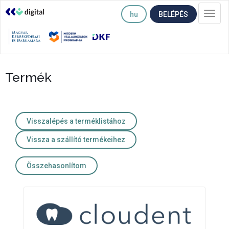
hu
BELÉPÉS
Togg
navi
Termék
Visszalépés a terméklistához
Vissza a szállító termékeihez
Összehasonlítom