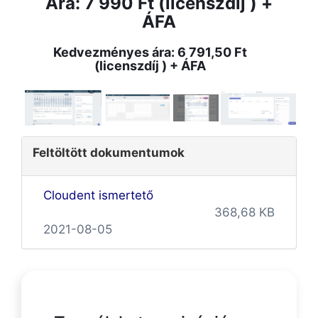
Ára: 7 990 Ft (licenszdíj ) +
ÁFA
Kedvezményes ára: 6 791,50 Ft
(licenszdíj ) + ÁFA
Feltöltött dokumentumok
Cloudent ismertető
368,68 KB
2021-08-05