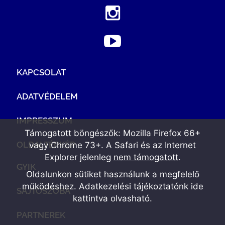
KAPCSOLAT
ADATVÉDELEM
IMPRESSZUM
Támogatott böngészők: Mozilla Firefox 66+
OLDALTÉRKÉP
vagy Chrome 73+. A Safari és az Internet
Explorer jelenleg
nem támogatott
.
GYIK
Oldalunkon sütiket használunk a megfelelő
működéshez. Adatkezelési tájékoztatónk
ide
SAJTÓSZOBA
kattintva olvasható
.
PARTNEREK