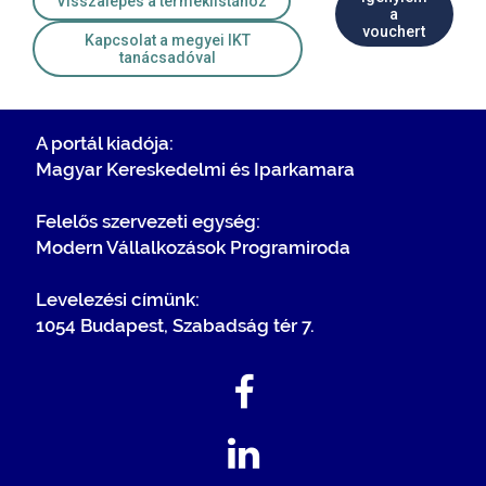
Visszalépés a terméklistához
a
vouchert
Kapcsolat a megyei IKT
tanácsadóval
A portál kiadója:
Magyar Kereskedelmi és Iparkamara
Felelős szervezeti egység:
Modern Vállalkozások Programiroda
Levelezési címünk:
1054 Budapest, Szabadság tér 7.