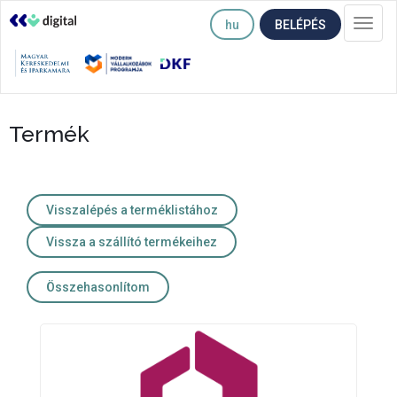
hu
BELÉPÉS
Togg
navi
Termék
Visszalépés a terméklistához
Vissza a szállító termékeihez
Összehasonlítom