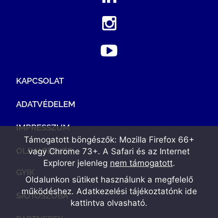
KAPCSOLAT
ADATVÉDELEM
IMPRESSZUM
Támogatott böngészők: Mozilla Firefox 66+
OLDALTÉRKÉP
vagy Chrome 73+. A Safari és az Internet
Explorer jelenleg
nem támogatott
.
GYIK
Oldalunkon sütiket használunk a megfelelő
működéshez. Adatkezelési tájékoztatónk
ide
SAJTÓSZOBA
kattintva olvasható
.