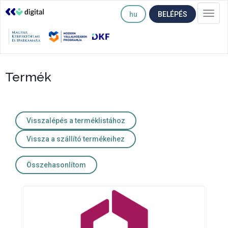
hu
BELÉPÉS
Togg
navi
Termék
Visszalépés a terméklistához
Vissza a szállító termékeihez
Összehasonlítom