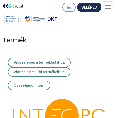
hu
BELÉPÉS
Togg
navi
Termék
Visszalépés a terméklistához
Vissza a szállító termékeihez
Összehasonlítom