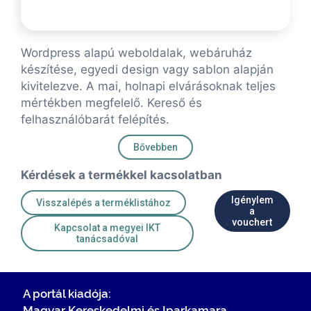
Wordpress alapú weboldalak, webáruház
készítése, egyedi design vagy sablon alapján
kivitelezve. A mai, holnapi elvárásoknak teljes
mértékben megfelelő. Kereső és
felhasználóbarát felépítés.
Bővebben
Kérdések a termékkel kacsolatban
Igénylem
Visszalépés a terméklistához
a
vouchert
Kapcsolat a megyei IKT
tanácsadóval
A portál kiadója:
Magyar Kereskedelmi és Iparkamara