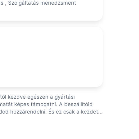
elés , Szolgáltatás menedzsment
stől kezdve egészen a gyártási
atát képes támogatni. A beszállítóid
tudod hozzárendelni. És ez csak a kezdet...