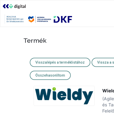
Termék
Visszalépés a terméklistához
Vissza a 
Összehasonlítom
Wiel
(Agil
és Ta
Felel