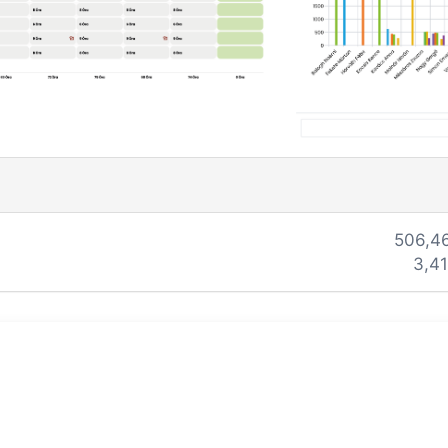
506,4
3,4