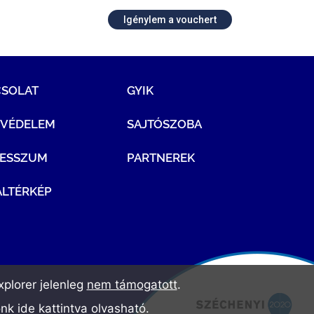
Igénylem a vouchert
CSOLAT
GYIK
TVÉDELEM
SAJTÓSZOBA
RESSZUM
PARTNEREK
LTÉRKÉP
plorer jelenleg
nem támogatott
.
ónk
ide kattintva olvasható
.