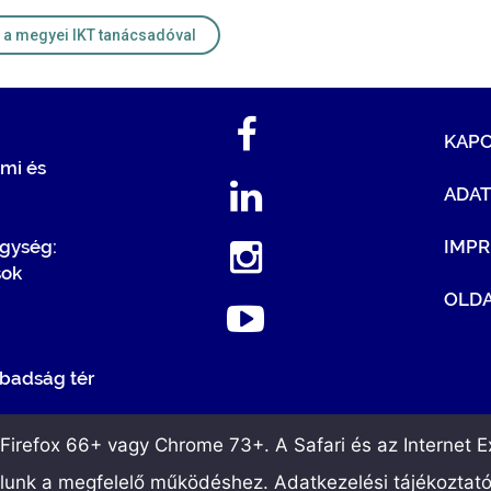
Kapcsolat a megyei IKT tanácsadóval
KAP
mi és
ADA
egység:
IMP
sok
OLDA
badság tér
irefox 66+ vagy Chrome 73+. A Safari és az Internet Ex
álunk a megfelelő működéshez. Adatkezelési tájékoztat