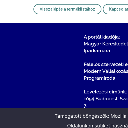
Visszalépés a terméklistához
A portál kiadója:
Magyar Kereskedel
Iparkamara
Felelős szervezeti 
Modern Vállalkozá
Programiroda
Levelezési címünk:
1054 Budapest, Sza
7.
Támogatott böngészők: Mozilla F
Oldalunkon sütiket haszn