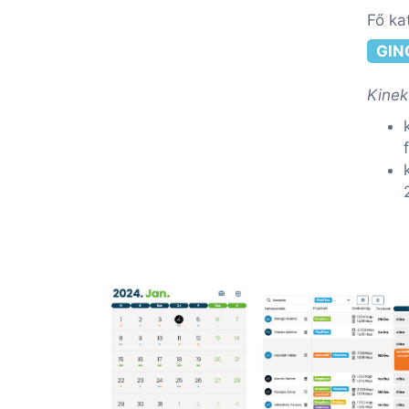
Fő ka
GIN
Kinek