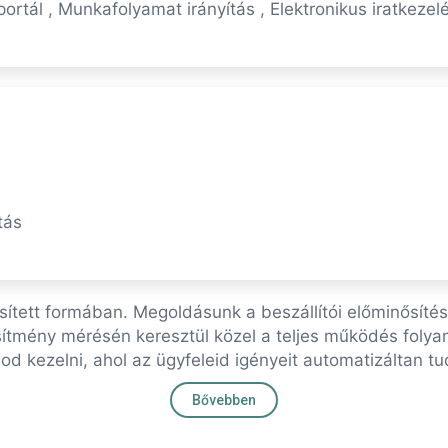
portál , Munkafolyamat irányítás , Elektronikus iratkez
tás
sített formában. Megoldásunk a beszállítói előminősíté
ítmény mérésén keresztül közel a teljes működés folyam
udod kezelni, ahol az ügyfeleid igényeit automatizáltan 
Bővebben