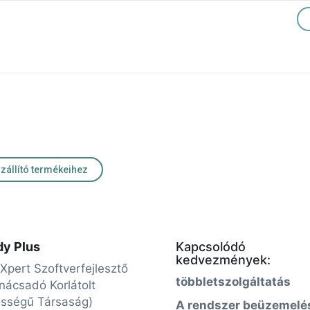
szállító termékeihez
dy Plus
Kapcsolódó
kedvezmények:
eXpert Szoftverfejlesztő
többletszolgáltatás
nácsadó Korlátolt
ősségű Társaság)
A rendszer beüzemelé