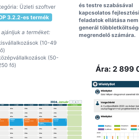
és testre szabásával
tegória: Üzleti szoftver
kapcsolatos fejlesztés
OP 3.2.2-es termék
feladatok ellátása nem
generál többletköltség
 ajánljuk a terméket:
megrendelő számára.
kisvállalkozások (10-49
fő)
középvállalkozások (50-
250 fő)
Ára: 2 899 0