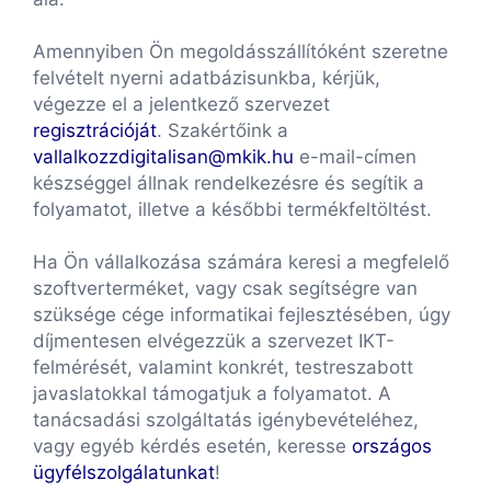
Amennyiben Ön megoldásszállítóként szeretne
felvételt nyerni adatbázisunkba, kérjük,
végezze el a jelentkező szervezet
regisztrációját
. Szakértőink a
vallalkozzdigitalisan@mkik.hu
e-mail-címen
készséggel állnak rendelkezésre és segítik a
folyamatot, illetve a későbbi termékfeltöltést.
Ha Ön vállalkozása számára keresi a megfelelő
szoftverterméket, vagy csak segítségre van
szüksége cége informatikai fejlesztésében, úgy
díjmentesen elvégezzük a szervezet IKT-
felmérését, valamint konkrét, testreszabott
javaslatokkal támogatjuk a folyamatot. A
tanácsadási szolgáltatás igénybevételéhez,
vagy egyéb kérdés esetén, keresse
országos
ügyfélszolgálatunkat
!