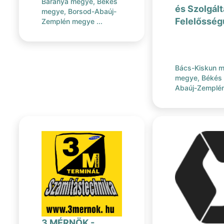
Baranya megye, Békés
és Szolgált
megye, Borsod-Abaúj-
Felelősség
Zemplén megye ...
Bács-Kiskun m
megye, Békés
Abaúj-Zemplén
3 MÉRNÖK -