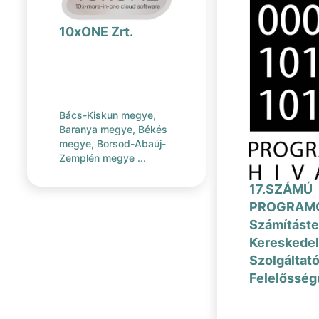
10xONE Zrt.
Bács-Kiskun megye,
Baranya megye, Békés
megye, Borsod-Abaúj-
Zemplén megye ...
17.SZÁMÚ
PROGRAMO
Számításte
Kereskedel
Szolgáltató
Felelősség