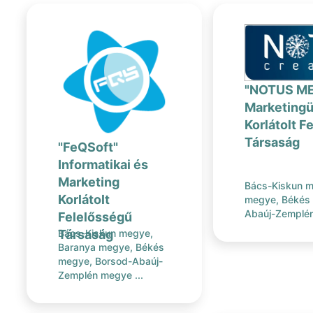
"NOTUS MED
Marketing
Korlátolt F
Társaság
"FeQSoft"
Informatikai és
Marketing
Bács-Kiskun m
Korlátolt
megye, Békés
Abaúj-Zemplén
Felelősségű
Társaság
Bács-Kiskun megye,
Baranya megye, Békés
megye, Borsod-Abaúj-
Zemplén megye ...