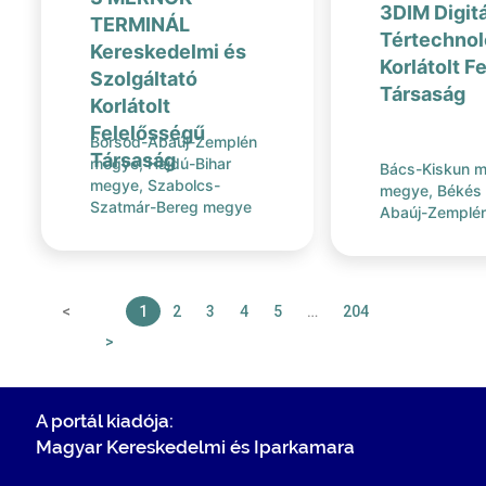
3DIM Digitá
TERMINÁL
Tértechnol
Kereskedelmi és
Korlátolt F
Szolgáltató
Társaság
Korlátolt
Felelősségű
Borsod-Abaúj-Zemplén
Társaság
megye, Hajdú-Bihar
Bács-Kiskun m
megye, Szabolcs-
megye, Békés
Szatmár-Bereg megye
Abaúj-Zemplén
<
1
2
3
4
5
…
204
>
A portál kiadója:
Magyar Kereskedelmi és Iparkamara